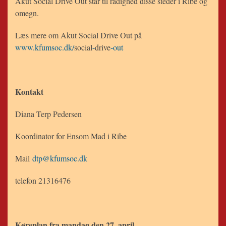
Akut
Social
Drive
Out står til rådighed disse steder i Ribe og
omegn.
Læs mere om Akut
Social
Drive
Out på
www.kfumsoc.dk/
social
-
drive
-out
Kontakt
Diana Terp Pedersen
Koordinator for Ensom Mad i Ribe
Mail
dtp@kfumsoc.dk
telefon 21316476
Køreplan fra mandag den 27. april